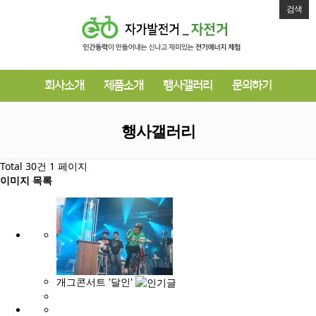
검색
회사소개
제품소개
행사갤러리
문의하기
행사갤러리
Total 30건
1 페이지
이미지 목록
개그콘서트 '달인'