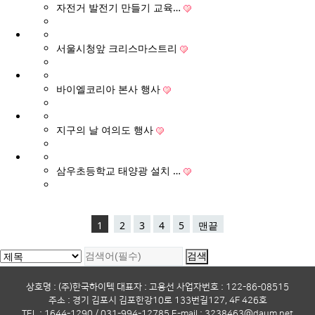
자전거 발전기 만들기 교육…
서울시청앞 크리스마스트리
바이엘코리아 본사 행사
지구의 날 여의도 행사
삼우초등학교 태양광 설치 …
1
2
3
4
5
맨끝
상호명 : (주)한국하이텍 대표자 : 고용선 사업자번호 : 122-86-08515
주소 : 경기 김포시 김포한강10로 133번길127, 4F 426호
TEL : 1644-1290 / 031-994-12785 E-mail : 3238463@daum.net