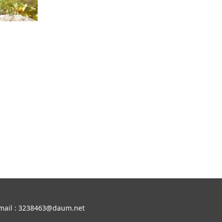
il : 3238463@daum.net