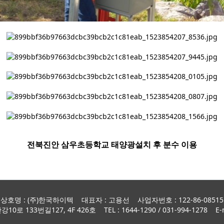
전북진안 삼우초등학교 태양광설치 후 분수 이용
상호명 : (주)한국하이텍 대표자 : 고용선 사업자번호 : 122-86-08515
 133번길127, 4F 426호 TEL : 1644-1290 / 031-994-1278 E-ma